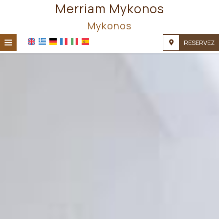
Merriam Mykonos
Mykonos
≡
RESERVEZ
ACCUEIL
EMPLACEMENT
HÉBERGEMENT
INSTALLATIONS
GALERIE