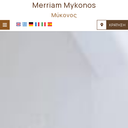
Merriam Mykonos
Μύκονος
≡
ΚΡΆΤΗΣΗ
ΑΡΧΙΚΉ
ΤΟΠΟΘΕΣΊΑ
ΔΙΑΜΟΝΉ
ΠΑΡΟΧΈΣ
ΦΩΤΟΓΡΑΦΊΕΣ