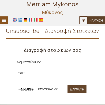
Merriam Mykonos
Μύκονος
≡
ΚΡΆΤΗΣΗ
ΑΡΧΙΚΉ
Unsubscribe - Διαγραφή Στοιχείων
ΤΟΠΟΘΕΣΊΑ
ΔΙΑΜΟΝΉ
Διαγραφή στοιχείων σας
ΠΑΡΟΧΈΣ
ΦΩΤΟΓΡΑΦΊΕΣ
ΔΙΑΓΡΑΦΉ