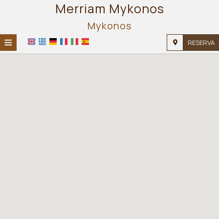
Merriam Mykonos
Mykonos
≡
RESERVA
HOME
UBICACIÓN
ALOJAMIENTO
INSTALACIONES
GALERÍA