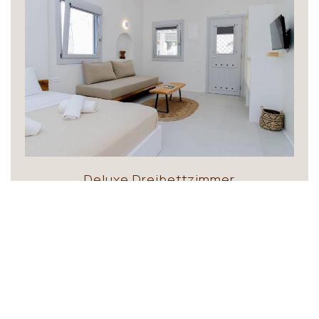
Deluxe Dreibettzimmer
30 m²
3 Personen
1 Queensize-Bett & 1
Schlafsofa
BUCHEN