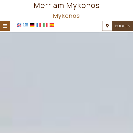
Merriam Mykonos
Mykonos
≡
BUCHEN
STARTSEITE
LAGE
UNTERKUNFT
EINRICHTUNGEN
GALERIE